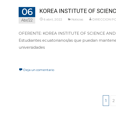
06
KOREA INSTITUTE OF SCIEN
6 abril, 2022
Noticias
DIRECCION P
Abr/22
OFERENTE: KOREA INSTITUTE OF SCIENCE AND T
Estudiantes ecuatorianos/as que puedan mantener s
universidades
Leer más…
Deja un comentario
Navegación
1
2