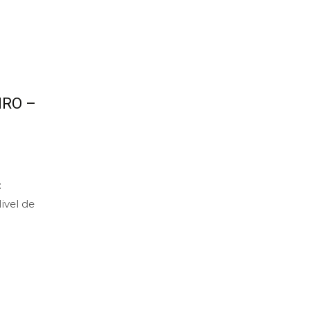
IRO –
:
ivel de