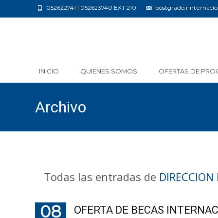
052622741 | 052623740 EXT 210
postgrado.rinternac
Saltar
INICIO
QUIENES SOMOS
OFERTAS DE PRO
al
contenido
Archivo
Todas las entradas de
DIRECCION
08
OFERTA DE BECAS INTERNAC