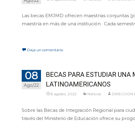
Ago/22
Las becas EMJMD ofrecen maestrías conjuntas (joint
maestría en más de una institución. Cada semestre 
Leer más…
Deja un comentario
08
BECAS PARA ESTUDIAR UNA 
LATINOAMERICANOS
Ago/22
8 agosto, 2022
Noticias
DIRECCION
Sobre las Becas de Integración Regional para ciud
través del Ministerio de Educación ofrece su pro
Leer más…