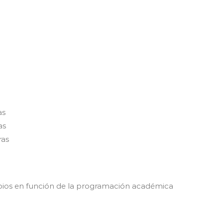
as
as
as
mbios en función de la programación académica