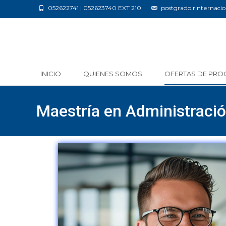
052622741 | 052623740 EXT 210
postgrado.rinternac
INICIO
QUIENES SOMOS
OFERTAS DE PRO
Maestría en Administraci