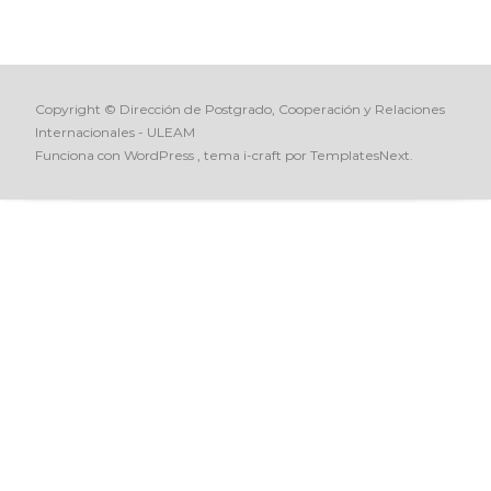
Copyright © Dirección de Postgrado, Cooperación y Relaciones
Internacionales - ULEAM
Funciona con WordPress
, tema
i-craft
por TemplatesNext.