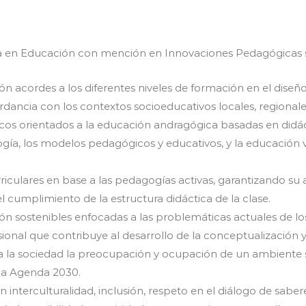
a en Educación con mención en Innovaciones Pedagógicas s
ón acordes a los diferentes niveles de formación en el dise
ancia con los contextos socioeducativos locales, regionales
icos orientados a la educación andragógica basadas en didác
ogía, los modelos pedagógicos y educativos, y la educación vi
iculares en base a las pedagogías activas, garantizando su 
l cumplimiento de la estructura didáctica de la clase.
ión sostenibles enfocadas a las problemáticas actuales de lo
ional que contribuye al desarrollo de la conceptualización
 a la sociedad la preocupación y ocupación de un ambiente s
 la Agenda 2030.
 interculturalidad, inclusión, respeto en el diálogo de sabere