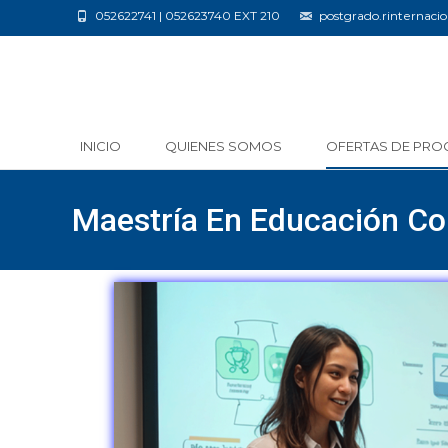
052622741 | 052623740 EXT 210
postgrado.rinternac
INICIO
QUIENES SOMOS
OFERTAS DE PRO
Maestría En Educación C