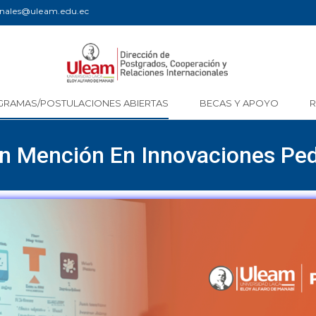
ionales@uleam.edu.ec
GRAMAS/POSTULACIONES ABIERTAS
BECAS Y APOYO
on Mención En Innovaciones Pe