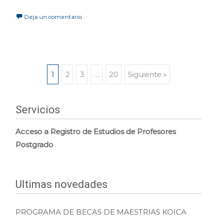
Deja un comentario
Navegación
1
2
3
…
20
Siguiente »
de
Servicios
entradas
Acceso a Registro de Estudios de Profesores
Postgrado
Ultimas novedades
PROGRAMA DE BECAS DE MAESTRIAS KOICA