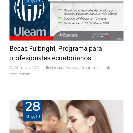
May/19
Becas Fulbright, Programa para
profesionales ecuatorianos
28 mayo, 2019
Noticias
,
Redes y Programas
post_admin
28
May/19