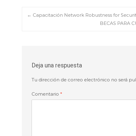
Navegación
←
Capacitación Network Robustness for Securi
BECAS PARA C
de
entradas
Deja una respuesta
Tu dirección de correo electrónico no será pu
Comentario
*