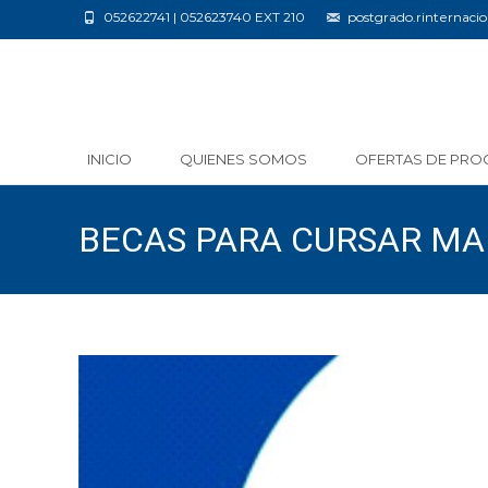
052622741 | 052623740 EXT 210
postgrado.rinternac
Saltar
INICIO
QUIENES SOMOS
OFERTAS DE PRO
al
contenido
BECAS PARA CURSAR MAE