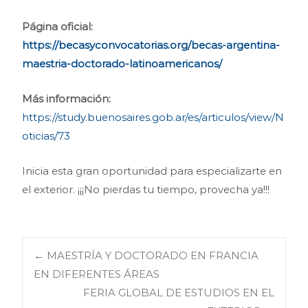
Página oficial:
https://becasyconvocatorias.org/becas-argentina-
maestria-doctorado-latinoamericanos/
Más información:
https://study.buenosaires.gob.ar/es/articulos/view/N
oticias/73
Inicia esta gran oportunidad para especializarte en
el exterior. ¡¡¡No pierdas tu tiempo, provecha ya!!!
Navegación
←
MAESTRÍA Y DOCTORADO EN FRANCIA
EN DIFERENTES ÁREAS
FERIA GLOBAL DE ESTUDIOS EN EL