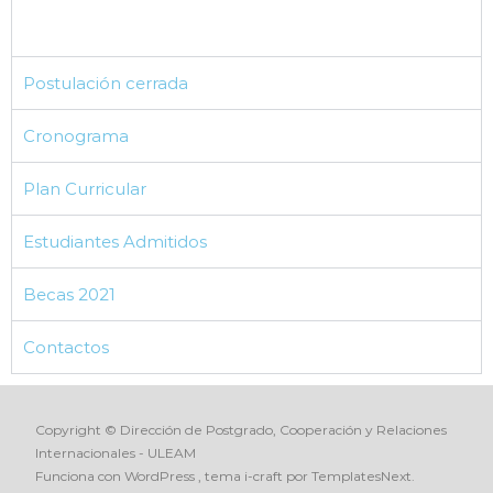
Postulación cerrada
Cronograma
Plan Curricular
Estudiantes Admitidos
Becas 2021
Contactos
Copyright © Dirección de Postgrado, Cooperación y Relaciones
Internacionales - ULEAM
Funciona con WordPress
, tema
i-craft
por TemplatesNext.