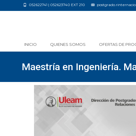
052622741 | 052623740 EXT 210
postgrado.rinternac
INICIO
QUIENES SOMOS
OFERTAS DE PRO
Maestría en Ingeniería. M