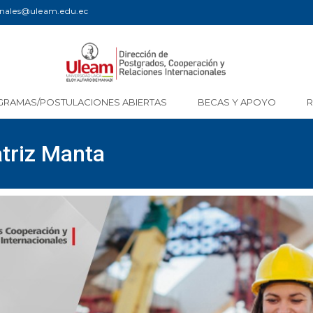
ionales@uleam.edu.ec
GRAMAS/POSTULACIONES ABIERTAS
BECAS Y APOYO
atriz Manta