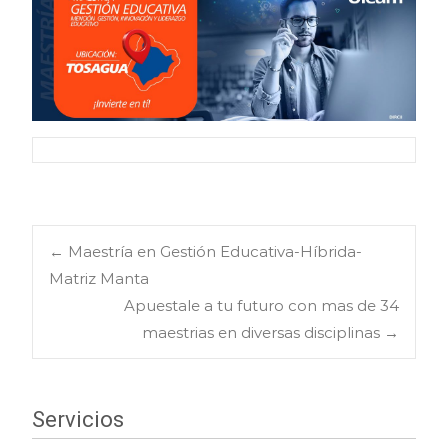
Navegación
←
Maestría en Gestión Educativa-Híbrida-
Matriz Manta
Apuestale a tu futuro con mas de 34
de
maestrias en diversas disciplinas
→
entradas
Servicios