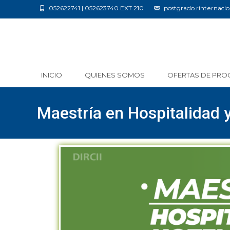
052622741 | 052623740 EXT 210
postgrado.rinternac
INICIO
QUIENES SOMOS
OFERTAS DE PRO
Maestría en Hospitalidad y